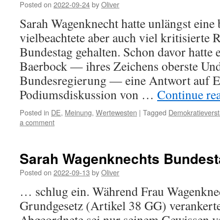
Posted on
2022-09-24
by
Oliver
Sarah Wagenknecht hatte unlängst eine
vielbeachtete aber auch viel kritisierte
Bundestag gehalten. Schon davor hatte 
Baerbock — ihres Zeichens oberste Und
Bundesregierung — eine Antwort auf En
Podiumsdiskussion von …
Continue re
Posted in
DE
,
Meinung
,
Wertewesten
|
Tagged
Demokratieverst
a comment
Sarah Wagenknechts Bundesta
Posted on
2022-09-13
by
Oliver
… schlug ein. Während Frau Wagenkne
Grundgesetz (Artikel 38 GG) verankerte
Abgeordnete sei nur seinem Gewissen ver