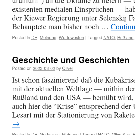
uranium”) an die Ukraine zu liefern — 
existenten medialen Einsprüchen — hab
der Kiewer Regierung unter Selenskij F
Behauptete man bisher noch …
Continu
Posted in
DE
,
Meinung
,
Wertewesten
|
Tagged
NATO
,
Rußland
Geschichte und Geschichten
Posted on
2023-03-02
by
Oliver
Ist schon faszinierend daß die Kubakris
mit der aktuellen Weltlage — mithin d
Rußland und den USA — bemüht wird, 
auch hier die “Krise” entsprechend de
Lesart mit der Stationierung von Rake
→
Posted in
DE
,
Gedanken
,
Meinung
|
Tagged
NATO
,
Olivgrüne
,
R