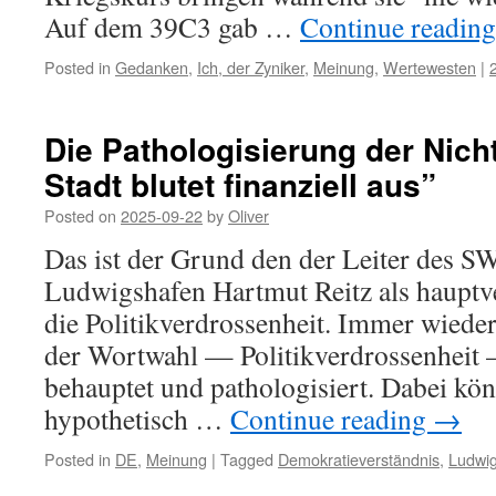
Auf dem 39C3 gab …
Continue readin
Posted in
Gedanken
,
Ich, der Zyniker
,
Meinung
,
Wertewesten
|
Die Pathologisierung der Nich
Stadt blutet finanziell aus”
Posted on
2025-09-22
by
Oliver
Das ist der Grund den der Leiter des S
Ludwigshafen Hartmut Reitz als hauptve
die Politikverdrossenheit. Immer wieder
der Wortwahl — Politikverdrossenheit 
behauptet und pathologisiert. Dabei könn
hypothetisch …
Continue reading
→
Posted in
DE
,
Meinung
|
Tagged
Demokratieverständnis
,
Ludwi