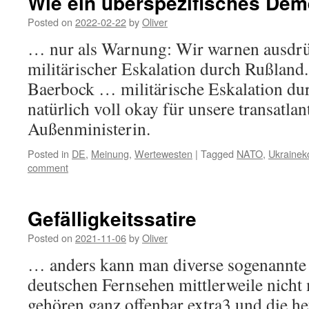
Wie ein überspezifisches Dem
Posted on
2022-02-22
by
Oliver
… nur als Warnung: Wir warnen ausdrüc
militärischer Eskalation durch Rußlan
Baerbock … militärische Eskalation du
natürlich voll okay für unsere transatla
Außenministerin.
Posted in
DE
,
Meinung
,
Wertewesten
|
Tagged
NATO
,
Ukraineko
comment
Gefälligkeitssatire
Posted on
2021-11-06
by
Oliver
… anders kann man diverse sogenannte
deutschen Fernsehen mittlerweile nich
gehören ganz offenbar extra3 und die he