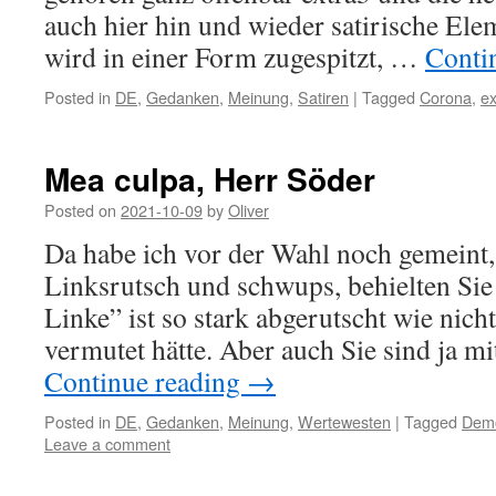
auch hier hin und wieder satirische Ele
wird in einer Form zugespitzt, …
Conti
Posted in
DE
,
Gedanken
,
Meinung
,
Satiren
|
Tagged
Corona
,
ex
Mea culpa, Herr Söder
Posted on
2021-10-09
by
Oliver
Da habe ich vor der Wahl noch gemeint, 
Linksrutsch und schwups, behielten Sie 
Linke” ist so stark abgerutscht wie nicht
vermutet hätte. Aber auch Sie sind ja m
Continue reading
→
Posted in
DE
,
Gedanken
,
Meinung
,
Wertewesten
|
Tagged
Demo
Leave a comment