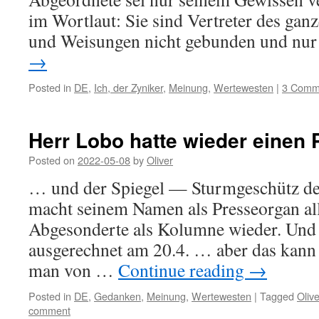
im Wortlaut: Sie sind Vertreter des gan
und Weisungen nicht gebunden und n
→
Posted in
DE
,
Ich, der Zyniker
,
Meinung
,
Wertewesten
|
3 Comm
Herr Lobo hatte wieder einen
Posted on
2022-05-08
by
Oliver
… und der Spiegel — Sturmgeschütz d
macht seinem Namen als Presseorgan all
Abgesonderte als Kolumne wieder. Und
ausgerechnet am 20.4. … aber das kann 
man von …
Continue reading
→
Posted in
DE
,
Gedanken
,
Meinung
,
Wertewesten
|
Tagged
Oliv
comment