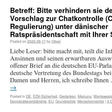
Betreff: Bitte verhindern sie 
Vorschlag zur Chatkontrolle 
Regulierung) unter dänischer
Ratspräsidentschaft mit Ihre
Posted on
2025-08-17
by
Oliver
Liebe Leser: bitte macht mit, teilt die 
Ansinnen und seinen erwartbaren Ausw
offener Brief an die deutschen EU-Parl
deutsche Vertretung des Bundestags bei
Damen und Herren, ich schreibe Ihne
→
Posted in
DE
,
EDV-Sicherheit
,
Gedanken
,
Meinung
,
Wertewest
Demokratieverständnis
,
EU
,
Grundrechte
,
Menschenrechte
|
3 