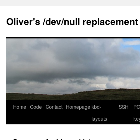
Skip
to
Oliver's /dev/null replacement
content
Home
Code
Contact
Homepage
kbd-
SSH
PG
layouts
ke