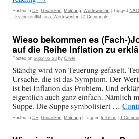
Posted in
DE
,
Gedanken
,
Meinung
,
Wertewesten
|
Tagged
NAT
Ukrainekonflikt
,
usa
,
Wertewesten
|
2 Comments
Wieso bekommen es (Fach-)Jou
auf die Reihe Inflation zu erkl
Posted on
2022-02-23
by
Oliver
Ständig wird von Teuerung gefaselt. Teu
Ursache, die ist das Symptom. Der Wer
ist bei Inflation das Problem. Und erklär
eigentlich auch ganz einfach. Nämlich mi
Suppe. Die Suppe symbolisiert …
Cont
Posted in
DE
,
Gedanken
,
Meinung
|
Tagged
Inflation
|
1 Comme