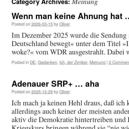
Meinung
Category Archives:
Wenn man keine Ahnung hat 
Posted on
2026-03-15
by
Oliver
Im Dezember 2025 wurde die Sendung 
Deutschland bewegt« unter dem Titel »I
woke?« vom WDR ausgestrahlt. Dabei w
Posted in
DE
,
Gedanken
,
Ich, der Zyniker
,
Meinung
|
2 Commen
Adenauer SRP+ … aha
Posted on
2025-12-29
by
Oliver
Ich mach ja keinen Hehl draus, daß ich 
allerdings auch keiner der meisten ander
aktiv die Demokratie hintertreiben und
Kriegskurs bringen während sie “nie wi