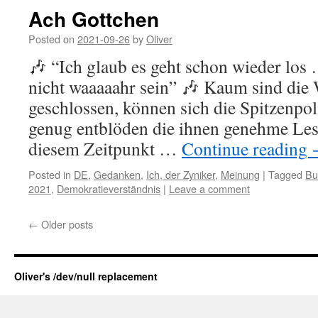
Ach Gottchen
Posted on
2021-09-26
by
Oliver
🎶 “Ich glaub es geht schon wieder los
nicht waaaaahr sein” 🎶 Kaum sind die
geschlossen, können sich die Spitzenpoli
genug entblöden die ihnen genehme Les
diesem Zeitpunkt …
Continue reading
Posted in
DE
,
Gedanken
,
Ich, der Zyniker
,
Meinung
|
Tagged
Bu
2021
,
Demokratieverständnis
|
Leave a comment
←
Older posts
Oliver's /dev/null replacement