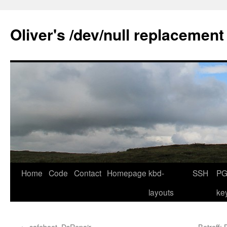
Skip
to
Oliver's /dev/null replacement
content
Home
Code
Contact
Homepage
kbd-
SSH
PG
layouts
ke
←
safeboot=DsRepair
Betreff: 