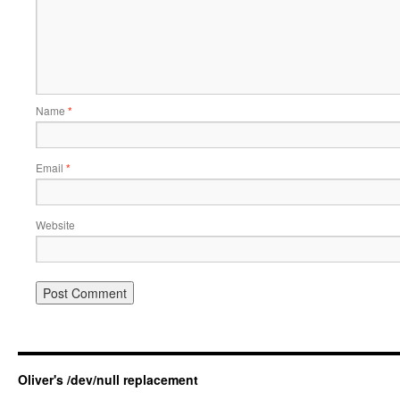
Name
*
Email
*
Website
Oliver's /dev/null replacement