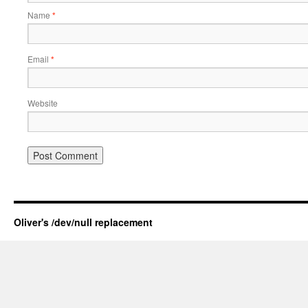
Name
*
Email
*
Website
Oliver's /dev/null replacement