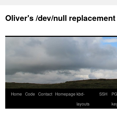
Skip
to
Oliver's /dev/null replacement
content
Home
Code
Contact
Homepage
kbd-
SSH
PG
layouts
ke