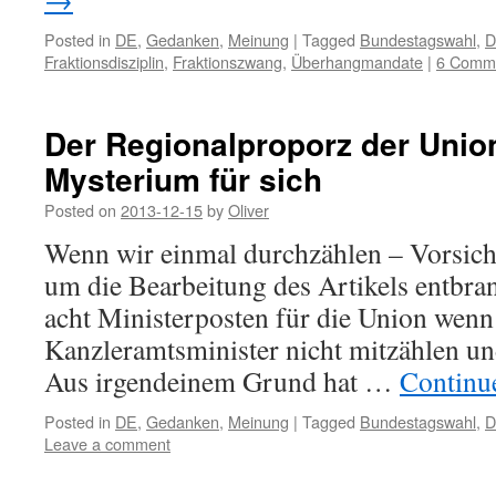
Posted in
DE
,
Gedanken
,
Meinung
|
Tagged
Bundestagswahl
,
D
Fraktionsdisziplin
,
Fraktionszwang
,
Überhangmandate
|
6 Comm
Der Regionalproporz der Unio
Mysterium für sich
Posted on
2013-12-15
by
Oliver
Wenn wir einmal durchzählen – Vorsicht,
um die Bearbeitung des Artikels entbr
acht Ministerposten für die Union wenn
Kanzleramtsminister nicht mitzählen un
Aus irgendeinem Grund hat …
Continu
Posted in
DE
,
Gedanken
,
Meinung
|
Tagged
Bundestagswahl
,
D
Leave a comment