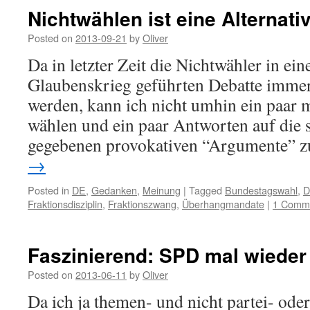
Nichtwählen ist eine Alternati
Posted on
2013-09-21
by
Oliver
Da in letzter Zeit die Nichtwähler in ein
Glaubenskrieg geführten Debatte immer
werden, kann ich nicht umhin ein paar 
wählen und ein paar Antworten auf die 
gegebenen provokativen “Argumente”
→
Posted in
DE
,
Gedanken
,
Meinung
|
Tagged
Bundestagswahl
,
D
Fraktionsdisziplin
,
Fraktionszwang
,
Überhangmandate
|
1 Comm
Faszinierend: SPD mal wieder
Posted on
2013-06-11
by
Oliver
Da ich ja themen- und nicht partei- ode