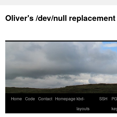
Skip
to
Oliver's /dev/null replacement
content
Home
Code
Contact
Homepage
kbd-
SSH
PG
layouts
ke