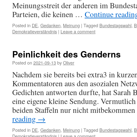
Meinungsstreit der anderen im Bundest
Parteien, die keinen …
Continue readi
Posted in
DE
,
Gedanken
,
Meinung
|
Tagged
Bundestagswahl
,
B
Demokratieverständnis
|
Leave a comment
Peinlichkeit des Genderns
Posted on
2021-09-13
by
Oliver
Nachdem sie bereits bei extra3 in kurz
Kommentatoren aus den asozialen Netz
Gedichten antworten durfte, hat Sarah B
eine eigene kleine Sendung. Vermutlich 
beiden Staffeln nur nicht mitbekomm
reading
→
Posted in
DE
,
Gedanken
,
Meinung
|
Tagged
Bundestagswahl
,
B
Demokratieverständnis
|
Leave a comment