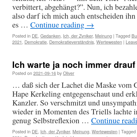
verbittert, abgehängt?”. Nun, ich bezah
also darf ich mich auch entscheiden ih
es …
Continue reading
→
Posted in
DE
,
Gedanken
,
Ich, der Zyniker
,
Meinung
|
Tagged
Bu
2021
,
Demokratie
,
Demokratieverständnis
,
Wertewesten
|
Leav
Ich warte ja noch immer drau
Posted on
2021-09-16
by
Oliver
… daß sich der Lachet die Maske vom G
Hape Kerkeling entgegenschaut und erklä
Kanzler. So verschmitzt und unsympath
wieder in Momenten des Triells lachte i
genug Selbstreflexion …
Continue read
Posted in
DE
,
Ich, der Zyniker
,
Meinung
,
Wertewesten
|
Tagged