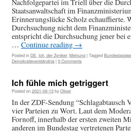
Nachfolgepartei im Triell über die Dur
Staatsanwaltschaft im Finanzministeri
Erinnerungslücke Scholz echauffierte. 
Durchsuchung nicht dem Finanzminister
entspricht die Durchsuchung jener bei 
…
Continue reading
→
Posted in
DE
,
Ich, der Zyniker
,
Meinung
|
Tagged
Bundestagswa
Demokratieverständnis
|
5 Comments
Ich fühle mich getriggert
Posted on
2021-09-13
by
Oliver
In der ZDF-Sendung “Schlagabtausch
vier Parteien zu Wort. Laut dem Modera
Fornoff, innerhalb der ersten zweiten Mi
anderen im Bundestag vertretenen Partei