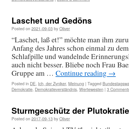
Laschet und Gedöns
Posted on
2021-09-03
by
Oliver
“Laschet, laß et!” möchte man ihm zuruf
Anfang des Jahres schon einmal zu de
Schlafpille und wandelnde Erinnerungsl
auch nicht besser. Bliebe noch Frau Bae
Gruppe am …
Continue reading
→
Posted in
DE
,
Ich, der Zyniker
,
Meinung
|
Tagged
Bundestagswa
Demokratie
,
Demokratieverständnis
,
Wertewesten
|
3 Comment
Sturmgeschütz der Plutokrati
Posted on
2017-09-13
by
Oliver