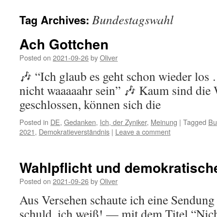
Bundestagswahl
Tag Archives:
Ach Gottchen
Posted on
2021-09-26
by
Oliver
🎶 “Ich glaub es geht schon wieder los
nicht waaaaahr sein” 🎶 Kaum sind die
geschlossen, können sich die
Posted in
DE
,
Gedanken
,
Ich, der Zyniker
,
Meinung
|
Tagged
Bu
2021
,
Demokratieverständnis
|
Leave a comment
Wahlpflicht und demokratisch
Posted on
2021-09-26
by
Oliver
Aus Versehen schaute ich eine Sendung
schuld, ich weiß! — mit dem Titel “Nich