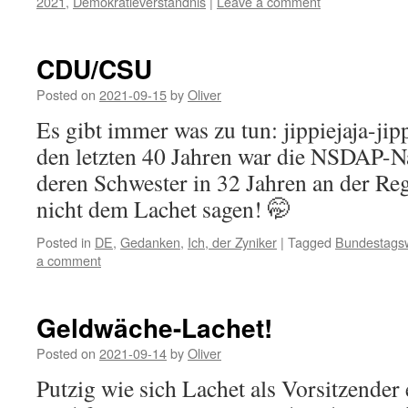
2021
,
Demokratieverständnis
|
Leave a comment
CDU/CSU
Posted on
2021-09-15
by
Oliver
Es gibt immer was zu tun: jippiejaja-jip
den letzten 40 Jahren war die NSDAP-N
deren Schwester in 32 Jahren an der Re
nicht dem Lachet sagen! 🤭
Posted in
DE
,
Gedanken
,
Ich, der Zyniker
|
Tagged
Bundestags
a comment
Geldwäche-Lachet!
Posted on
2021-09-14
by
Oliver
Putzig wie sich Lachet als Vorsitzende