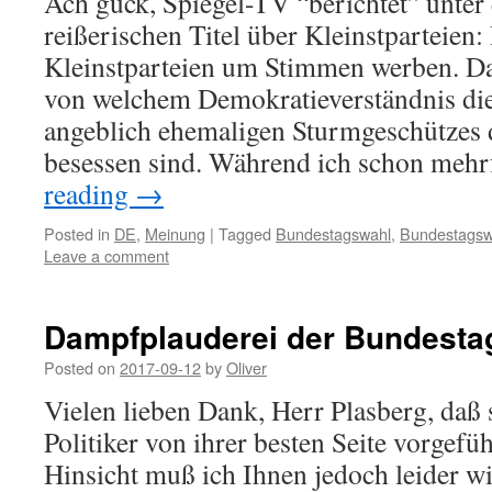
Ach guck, Spiegel-TV “berichtet” unte
reißerischen Titel über Kleinstparteien: 
Kleinstparteien um Stimmen werben. Da
von welchem Demokratieverständnis die
angeblich ehemaligen Sturmgeschützes
besessen sind. Während ich schon meh
reading
→
Posted in
DE
,
Meinung
|
Tagged
Bundestagswahl
,
Bundestagsw
Leave a comment
Dampfplauderei der Bundest
Posted on
2017-09-12
by
Oliver
Vielen lieben Dank, Herr Plasberg, daß 
Politiker von ihrer besten Seite vorgefüh
Hinsicht muß ich Ihnen jedoch leider wi