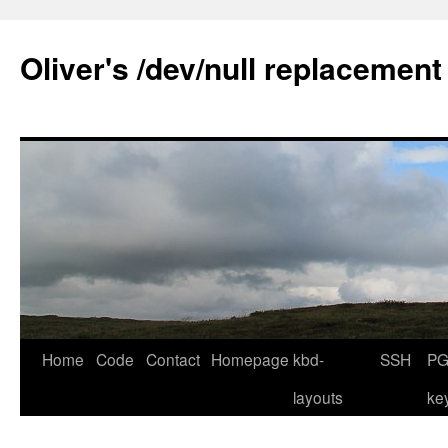
Skip
to
Oliver's /dev/null replacement
content
Home
Code
Contact
Homepage
kbd-
SSH
PG
layouts
ke