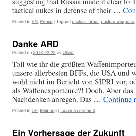
suggesting that Russia made it clear to 
tactical nukes in defense of their …
Con
Posted in
EN
,
Peace
|
Tagged
nuclear threat
,
nuclear weapons
Danke ARD
Posted on
2016-02-22
by
Oliver
Toll wie ihr die größten Waffenimporteur
unsere allerbesten BFFs, die USA und 
wohl nicht im Bericht von SIPRI vor, o
als Waffenexporteure?! Doch. Aber das
Nachdenken anregen. Das …
Continue 
Posted in
DE
,
Meinung
|
Leave a comment
Ein Vorhersage der Zukunft