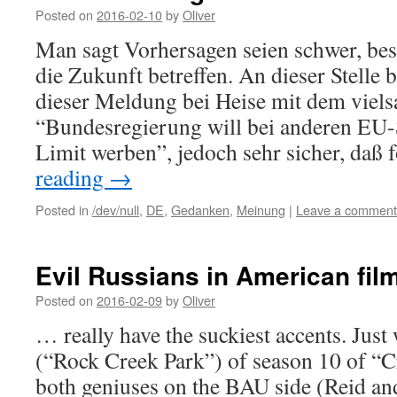
Posted on
2016-02-10
by
Oliver
Man sagt Vorhersagen seien schwer, bes
die Zukunft betreffen. An dieser Stelle 
dieser Meldung bei Heise mit dem viels
“Bundesregierung will bei anderen EU-S
Limit werben”, jedoch sehr sicher, daß
reading
→
Posted in
/dev/null
,
DE
,
Gedanken
,
Meinung
|
Leave a comment
Evil Russians in American fil
Posted on
2016-02-09
by
Oliver
… really have the suckiest accents. Jus
(“Rock Creek Park”) of season 10 of “
both geniuses on the BAU side (Reid an