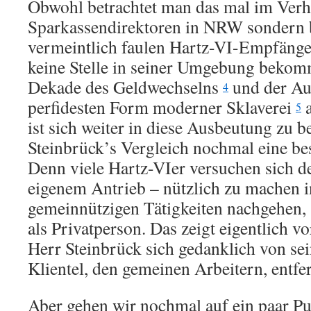
Obwohl betrachtet man das mal im Verhä
Sparkassendirektoren in NRW sondern
vermeintlich faulen Hartz-VI-Empfänge
keine Stelle in seiner Umgebung bekom
Dekade des Geldwechselns
und der Au
4
perfidesten Form moderner Sklaverei
a
5
ist sich weiter in diese Ausbeutung zu
Steinbrück’s Vergleich nochmal eine be
Denn viele Hartz-VIer versuchen sich d
eigenem Antrieb – nützlich zu machen 
gemeinnützigen Tätigkeiten nachgehen, 
als Privatperson. Das zeigt eigentlich vo
Herr Steinbrück sich gedanklich von se
Klientel, den gemeinen Arbeitern, entfe
Aber gehen wir nochmal auf ein paar P