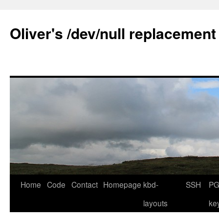
Skip
to
Oliver's /dev/null replacement
content
Home
Code
Contact
Homepage
kbd-
SSH
PG
layouts
ke