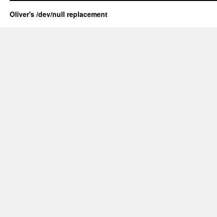
Oliver's /dev/null replacement