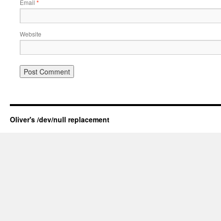
Email
*
Website
Oliver's /dev/null replacement