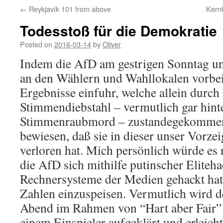
←
Reykjavík 101 from above
Kern
Todesstoß für die Demokratie
Posted on
2016-03-14
by
Oliver
Indem die AfD am gestrigen Sonntag un
an den Wählern und Wahllokalen vorbei 
Ergebnisse einfuhr, welche allein durch 
Stimmendiebstahl – vermutlich gar hint
Stimmenraubmord – zustandegekommen s
bewiesen, daß sie in dieser unser Vorze
verloren hat. Mich persönlich würde es
die AfD sich mithilfe putinscher Eliteha
Rechnersysteme der Medien gehackt hat
Zahlen einzuspeisen. Vermutlich wird 
Abend im Rahmen von “Hart aber Fair” 
einem Einspieler aufgeklärt und erleicht