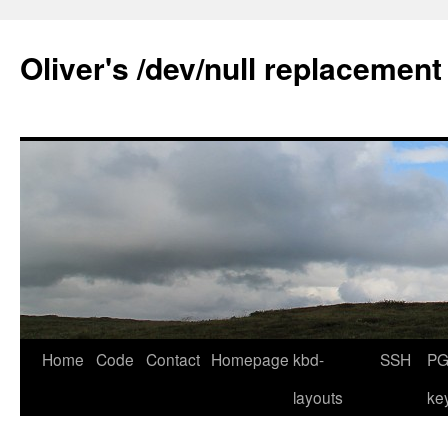
Skip
to
Oliver's /dev/null replacement
content
Home
Code
Contact
Homepage
kbd-
SSH
PG
layouts
ke