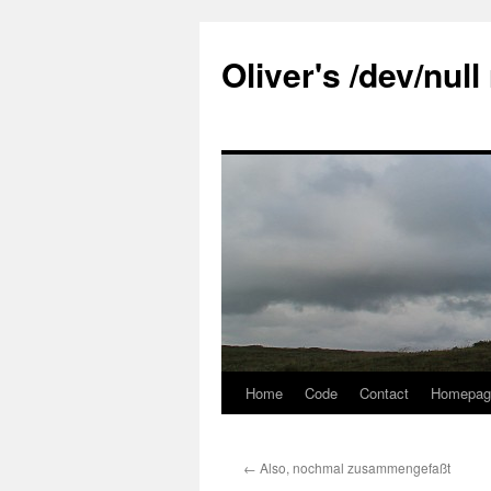
Skip
to
Oliver's /dev/nul
content
Home
Code
Contact
Homepag
←
Also, nochmal zusammengefaßt