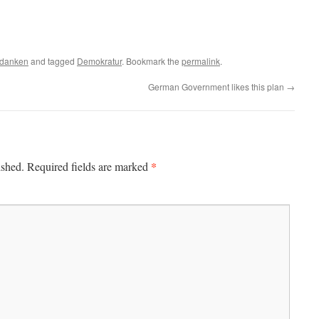
danken
and tagged
Demokratur
. Bookmark the
permalink
.
German Government likes this plan
→
*
ished.
Required fields are marked