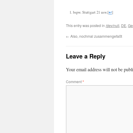
bspw. Stuttgart 21 usw.
[
↩
]
This entry was posted in
/dev/null
,
DE
,
Ge
←
Also, nochmal zusammengefaßt
Leave a Reply
Your email address will not be publ
Comment
*