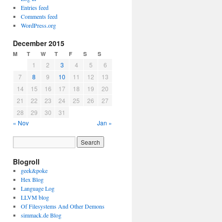
Entries feed
Comments feed
WordPress.org
December 2015
M
T
W
T
F
S
S
1
2
3
4
5
6
7
8
9
10
11
12
13
14
15
16
17
18
19
20
21
22
23
24
25
26
27
28
29
30
31
« Nov
Jan »
Blogroll
geek&poke
Hex Blog
Language Log
LLVM blog
Of Filesystems And Other Demons
simmack.de Blog