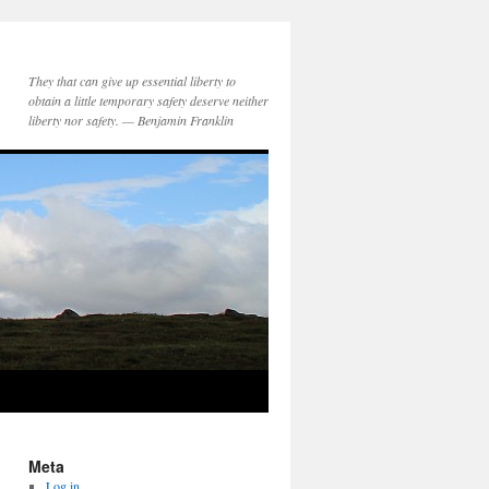
They that can give up essential liberty to
obtain a little temporary safety deserve neither
liberty nor safety. — Benjamin Franklin
Meta
Log in