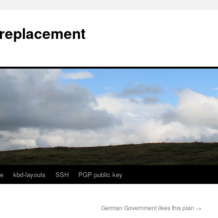
l replacement
e
kbd-layouts
SSH
PGP public key
German Government likes this plan
→