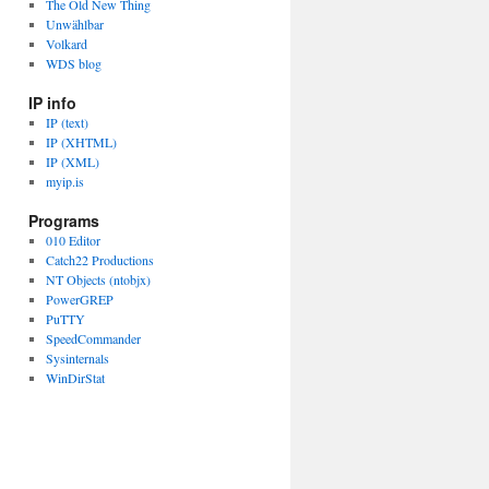
The Old New Thing
Unwählbar
Volkard
WDS blog
IP info
IP (text)
IP (XHTML)
IP (XML)
myip.is
Programs
010 Editor
Catch22 Productions
NT Objects (ntobjx)
PowerGREP
PuTTY
SpeedCommander
Sysinternals
WinDirStat