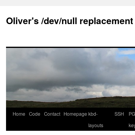
Skip
to
Oliver's /dev/null replacement
content
Home
Code
Contact
Homepage
kbd-
SSH
PG
layouts
ke