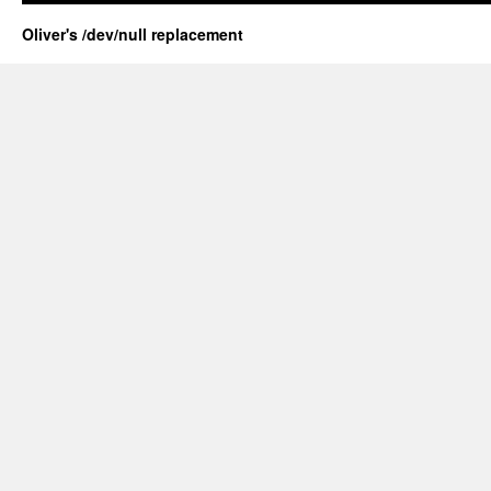
Oliver's /dev/null replacement