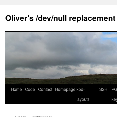
Skip
to
Oliver's /dev/null replacement
content
Home
Code
Contact
Homepage
kbd-
SSH
PG
layouts
ke
←
Finally … (adblocking)