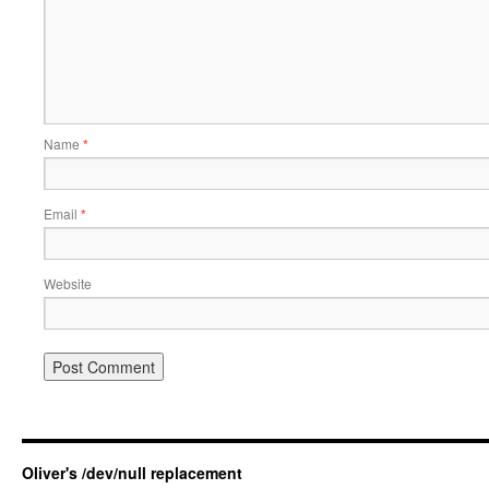
Name
*
Email
*
Website
Oliver's /dev/null replacement