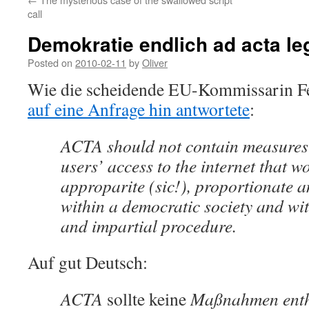
call
Demokratie endlich ad acta l
Posted on
2010-02-11
by
Oliver
Wie die scheidende EU-Kommissarin F
auf eine Anfrage hin antwortete
:
ACTA should not contain measures 
users’ access to the internet that w
approparite (sic!), proportionate 
within a democratic society and with
and impartial procedure.
Auf gut Deutsch:
ACTA
sollte keine
Maßnahmen entha