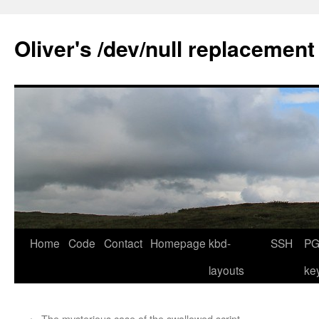
Skip
to
Oliver's /dev/null replacement
content
Home
Code
Contact
Homepage
kbd-
SSH
PG
layouts
ke
←
The mysterious case of the swallowed script