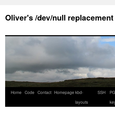
Skip
to
Oliver's /dev/null replacement
content
Home
Code
Contact
Homepage
kbd-
SSH
PG
layouts
ke