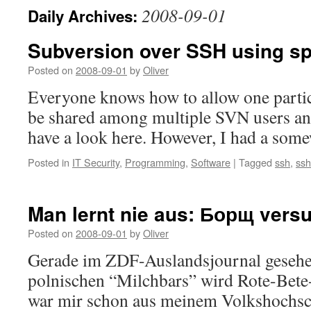
2008-09-01
Daily Archives:
Subversion over SSH using spe
Posted on
2008-09-01
by
Oliver
Everyone knows how to allow one partic
be shared among multiple SVN users an
have a look here. However, I had a som
Posted in
IT Security
,
Programming
,
Software
|
Tagged
ssh
,
ssh
Man lernt nie aus: Борщ vers
Posted on
2008-09-01
by
Oliver
Gerade im ZDF-Auslandsjournal gesehe
polnischen “Milchbars” wird Rote-Bete
war mir schon aus meinem Volkshochsch