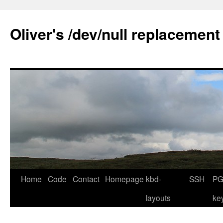
Skip
to
Oliver's /dev/null replacement
content
Home
Code
Contact
Homepage
kbd-
SSH
PG
layouts
ke