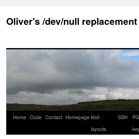
Skip
to
Oliver's /dev/null replacement
content
Home
Code
Contact
Homepage
kbd-
SSH
PG
layouts
ke