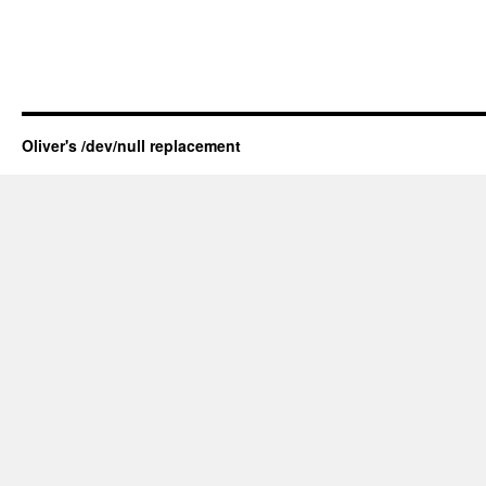
Oliver's /dev/null replacement