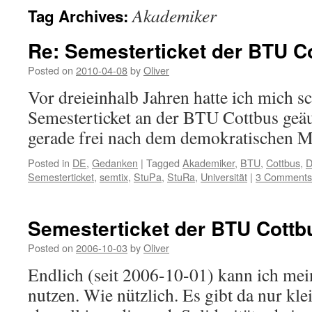
Akademiker
Tag Archives:
Re: Semesterticket der BTU C
Posted on
2010-04-08
by
Oliver
Vor dreieinhalb Jahren hatte ich mich
Semesterticket an der BTU Cottbus geä
gerade frei nach dem demokratischen M
Posted in
DE
,
Gedanken
|
Tagged
Akademiker
,
BTU
,
Cottbus
,
D
Semesterticket
,
semtix
,
StuPa
,
StuRa
,
Universität
|
3 Comments
Semesterticket der BTU Cottb
Posted on
2006-10-03
by
Oliver
Endlich (seit 2006-10-01) kann ich mei
nutzen. Wie nützlich. Es gibt da nur kle