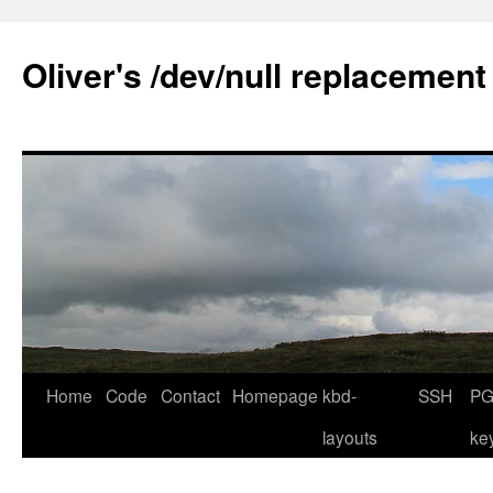
Skip
to
Oliver's /dev/null replacement
content
Home
Code
Contact
Homepage
kbd-
SSH
PG
layouts
ke