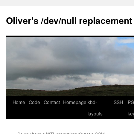
Skip
to
Oliver's /dev/null replacement
content
Home
Code
Contact
Homepage
kbd-
SSH
PG
layouts
ke
←
So you have a WTL project but it’s not a COM