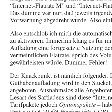
“Internet-Flatrate M” und “Internet-Flat
Das dumme war nur, daß jeweils irgen
Vorwarnung abgedreht wurde. Also einf
Also entschloß ich mich die automatis
zu aktivieren. Immerhin klang es für mi
Aufladung eine fortgesetzte Nutzung der
vermeintlichen Flatrate, sprich des Volu
gewährleisten würde. Dummer Fehler!
Der Knackpunkt ist nämlich folgender. 
Guthabenaufladung wird in den Stückel
angeboten. Ausnahmslos alle Angeboten
Lesart des Saftladens sind diese “Intern
Tarifpakete jedoch
Optionspakete
– hab
Preise wie
6,99 €/4 Wochen (bis 1 GB)
.