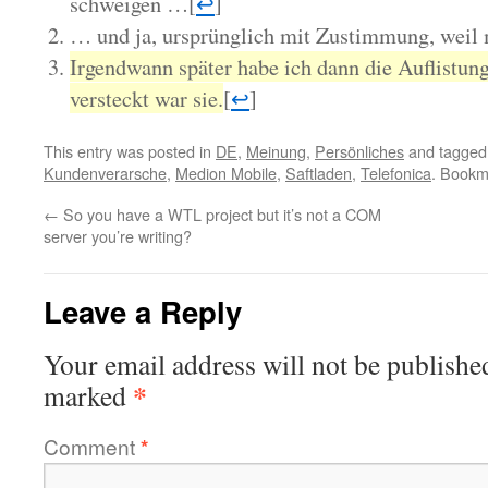
schweigen …
[
↩
]
… und ja, ursprünglich mit Zustimmung, weil 
Irgendwann später habe ich dann die Auflistun
versteckt war sie.
[
↩
]
This entry was posted in
DE
,
Meinung
,
Persönliches
and tagge
Kundenverarsche
,
Medion Mobile
,
Saftladen
,
Telefonica
. Bookm
←
So you have a WTL project but it’s not a COM
server you’re writing?
Leave a Reply
Your email address will not be publishe
*
marked
Comment
*