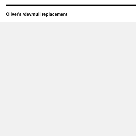
Oliver's /dev/null replacement