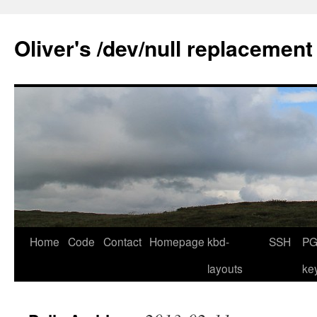
Skip
to
Oliver's /dev/null replacement
content
Home
Code
Contact
Homepage
kbd-
SSH
PG
layouts
ke