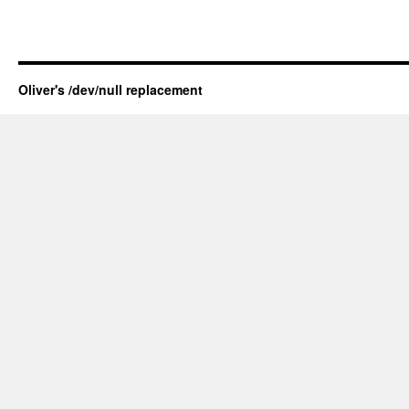
Oliver's /dev/null replacement