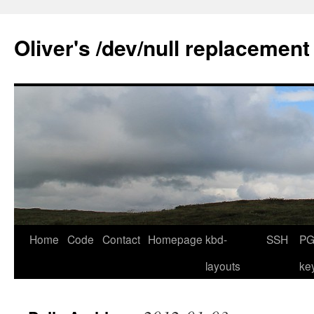
Skip
to
Oliver's /dev/null replacement
content
Home
Code
Contact
Homepage
kbd-
SSH
PG
layouts
ke