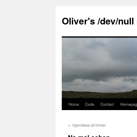
Skip
to
Oliver's /dev/nul
content
Home
Code
Contact
Homepag
←
Irgendwas ist immer