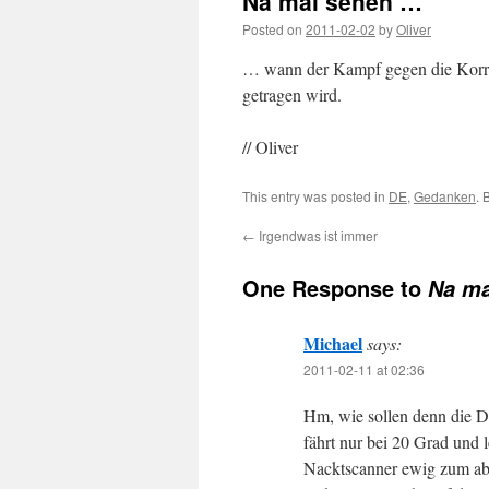
Na mal sehen …
Posted on
2011-02-02
by
Oliver
… wann der Kampf gegen die Korrup
getragen wird.
// Oliver
This entry was posted in
DE
,
Gedanken
. 
←
Irgendwas ist immer
One Response to
Na ma
Michael
says:
2011-02-11 at 02:36
Hm, wie sollen denn die 
fährt nur bei 20 Grad und 
Nacktscanner ewig zum abf