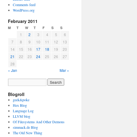
Comments feed
WordPress.org
February 2011
M
T
W
T
F
S
S
1
2
3
4
5
6
7
8
9
10
11
12
13
14
15
16
17
18
19
20
21
22
23
24
25
26
27
28
« Jan
Mar »
Blogroll
geek&poke
Hex Blog
Language Log
LLVM blog
Of Filesystems And Other Demons
simmack.de Blog
The Old New Thing