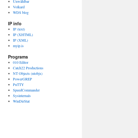
Unwählbar
Volkard
WDS blog
IP info
IP (text)
IP (XHTML)
IP (XML)
myip.is
Programs
010 Editor
Catch22 Productions
NT Objects (ntobjx)
PowerGREP
PuTTY
SpeedCommander
Sysinternals
WinDirStat