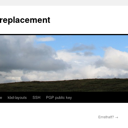
l replacement
e
kbd-layouts
SSH
PGP public key
Ernsthaft?
→