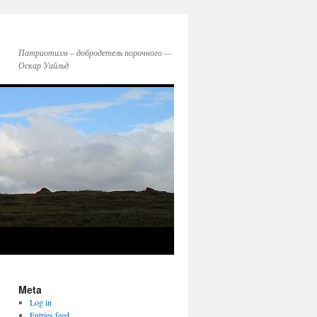
Патриотизм – добродетель порочного —
Оскар Уайльд
Meta
Log in
Entries feed