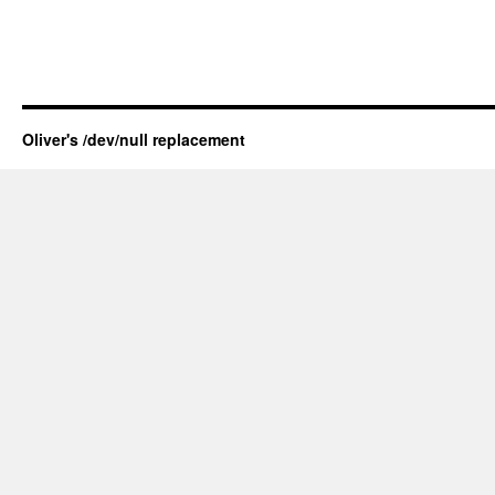
Oliver's /dev/null replacement