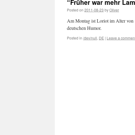
“Früher war mehr Lam
Posted on
2011-08-23
by
Oliver
Am Montag ist Loriot im Alter von 
deutschen Humor.
Posted in
/dev/null
,
DE
|
Leave a commen