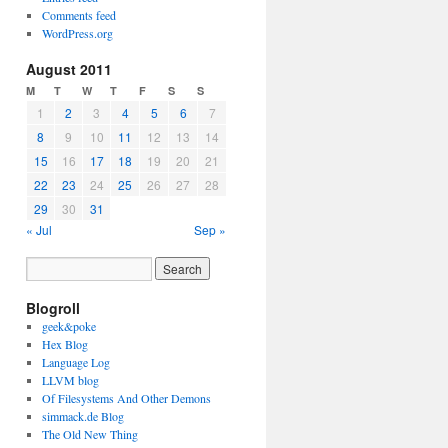
Comments feed
WordPress.org
August 2011
M
T
W
T
F
S
S
1
2
3
4
5
6
7
8
9
10
11
12
13
14
15
16
17
18
19
20
21
22
23
24
25
26
27
28
29
30
31
« Jul
Sep »
Blogroll
geek&poke
Hex Blog
Language Log
LLVM blog
Of Filesystems And Other Demons
simmack.de Blog
The Old New Thing