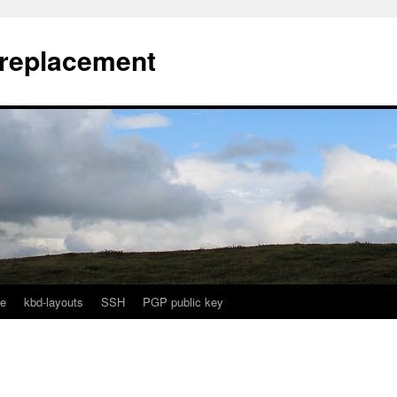
l replacement
e
kbd-layouts
SSH
PGP public key