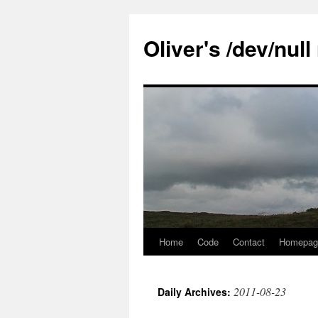
Skip
to
Oliver's /dev/nul
content
Home
Code
Contact
Homepag
2011-08-23
Daily Archives: