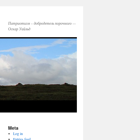
Патриотизм – добродетель порочного —
Оскар Уайльд
Meta
Log in
Entries feed