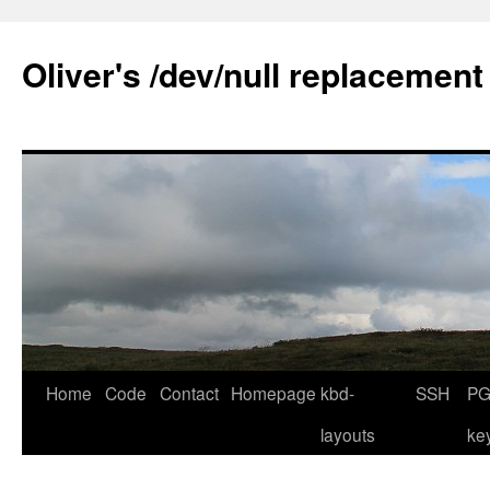
Skip
to
Oliver's /dev/null replacement
content
Home
Code
Contact
Homepage
kbd-
SSH
PG
layouts
ke