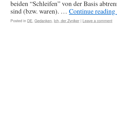
beiden “Schleifen” von der Basis abtrenn
sind (bzw. waren). …
Continue reading
Posted in
DE
,
Gedanken
,
Ich, der Zyniker
|
Leave a comment