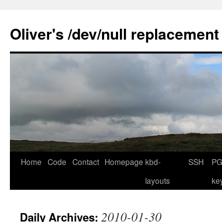
Skip
to
Oliver's /dev/null replacement
content
Home
Code
Contact
Homepage
kbd-
SSH
PG
layouts
ke
2010-01-30
Daily Archives: