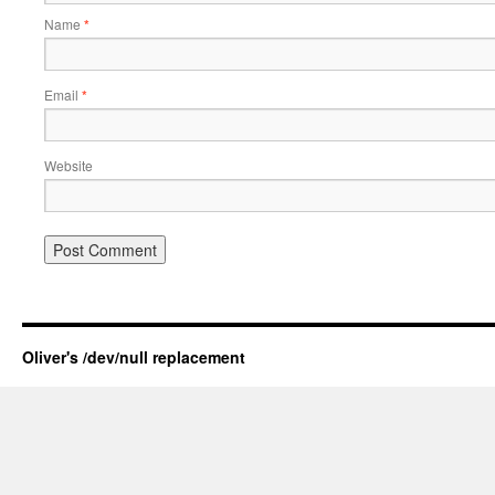
Name
*
Email
*
Website
Oliver's /dev/null replacement