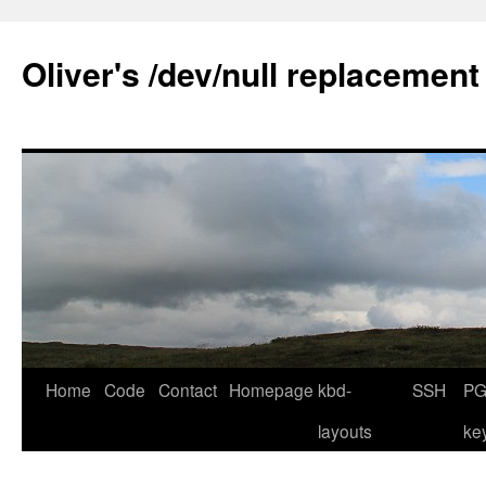
Skip
to
Oliver's /dev/null replacement
content
Home
Code
Contact
Homepage
kbd-
SSH
PG
layouts
ke