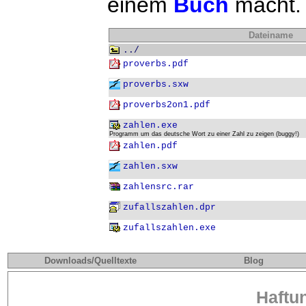
einem
Buch
macht.
Dateiname
../
proverbs.pdf
proverbs.sxw
proverbs2on1.pdf
zahlen.exe
Programm um das deutsche Wort zu einer Zahl zu zeigen (buggy!)
zahlen.pdf
zahlen.sxw
zahlensrc.rar
zufallszahlen.dpr
zufallszahlen.exe
Downloads/Quelltexte
Blog
Haftu