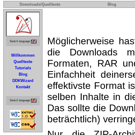
Downloads/Quelltexte
Blog
Möglicherweise ha
Switch language
die Downloads me
Willkommen
Formaten, RAR und 
Quelltexte
Tutorials
Einfachheit deiner
Blog
DDKWizard
effektivste Format 
Kontakt
selben Inhalte in d
Switch language
Das sollte die Down
beträchtlich) verring
Nur die ZIP-Arch