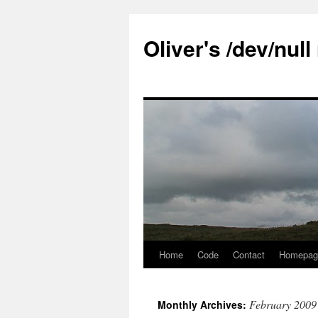
Skip
to
Oliver's /dev/nul
content
Home
Code
Contact
Homepag
February 2009
Monthly Archives: