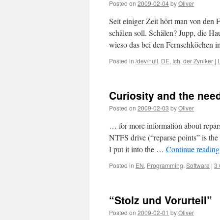
Posted on
2009-02-04
by
Oliver
Seit einiger Zeit hört man von den
schälen soll. Schälen? Jupp, die H
wieso das bei den Fernsehköchen i
Posted in
/dev/null
,
DE
,
Ich, der Zyniker
|
Curiosity and the nee
Posted on
2009-02-03
by
Oliver
… for more information about repars
NTFS drive (“reparse points” is the g
I put it into the …
Continue readin
Posted in
EN
,
Programming
,
Software
|
3
“Stolz und Vorurteil”
Posted on
2009-02-01
by
Oliver