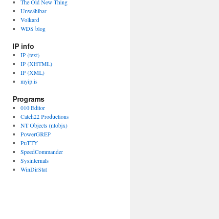
The Old New Thing
Unwählbar
Volkard
WDS blog
IP info
IP (text)
IP (XHTML)
IP (XML)
myip.is
Programs
010 Editor
Catch22 Productions
NT Objects (ntobjx)
PowerGREP
PuTTY
SpeedCommander
Sysinternals
WinDirStat