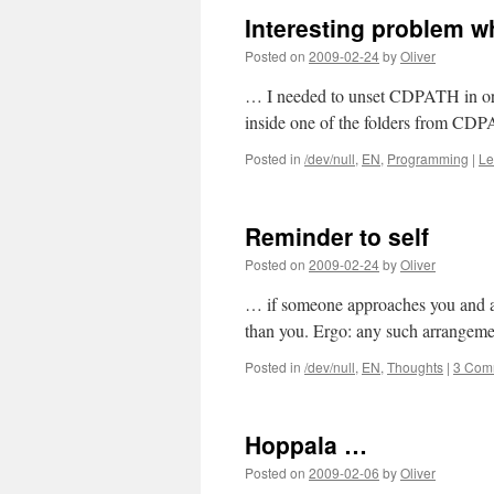
Interesting problem 
Posted on
2009-02-24
by
Oliver
… I needed to unset CDPATH in order 
inside one of the folders from CDP
Posted in
/dev/null
,
EN
,
Programming
|
Le
Reminder to self
Posted on
2009-02-24
by
Oliver
… if someone approaches you and as
than you. Ergo: any such arrangemen
Posted in
/dev/null
,
EN
,
Thoughts
|
3 Com
Hoppala …
Posted on
2009-02-06
by
Oliver