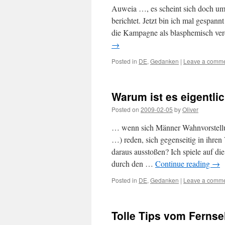
Auweia …, es scheint sich doch u
berichtet. Jetzt bin ich mal gespann
die Kampagne als blasphemisch ve
→
Posted in
DE
,
Gedanken
|
Leave a comm
Warum ist es eigentli
Posted on
2009-02-05
by
Oliver
… wenn sich Männer Wahnvorstellung
…) reden, sich gegenseitig in ihre
daraus ausstoßen? Ich spiele auf 
durch den …
Continue reading
→
Posted in
DE
,
Gedanken
|
Leave a comm
Tolle Tips vom Ferns