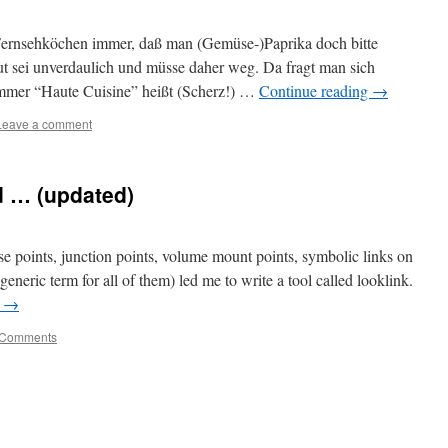
 Fernsehköchen immer, daß man (Gemüse-)Paprika doch bitte
aut sei unverdaulich und müsse daher weg. Da fragt man sich
mmer “Haute Cuisine” heißt (Scherz!) …
Continue reading
→
Leave a comment
d … (updated)
e points, junction points, volume mount points, symbolic links on
eneric term for all of them) led me to write a tool called looklink.
g
→
 Comments