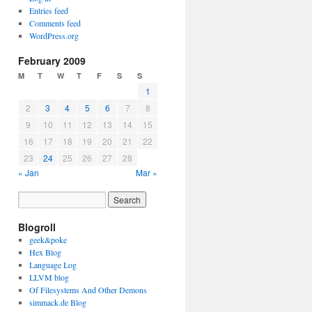
Entries feed
Comments feed
WordPress.org
February 2009
M
T
W
T
F
S
S
1
2
3
4
5
6
7
8
9
10
11
12
13
14
15
16
17
18
19
20
21
22
23
24
25
26
27
28
« Jan
Mar »
Blogroll
geek&poke
Hex Blog
Language Log
LLVM blog
Of Filesystems And Other Demons
simmack.de Blog