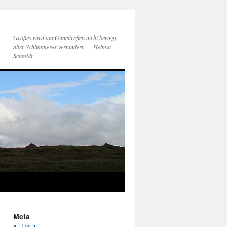
Großes wird auf Gipfeltreffen nicht bewegt,
aber Schlimmeres verhindert. — Helmut
Schmidt
Meta
Log in