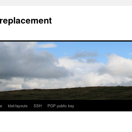
l replacement
e
kbd-layouts
SSH
PGP public key